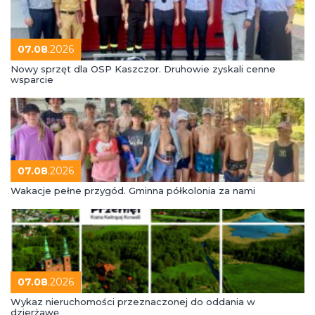
07.08
.2026
Nowy sprzęt dla OSP Kaszczor. Druhowie zyskali cenne
wsparcie
07.08
.2026
Wakacje pełne przygód. Gminna półkolonia za nami
07.08
.2026
Wykaz nieruchomości przeznaczonej do oddania w
dzierżawę