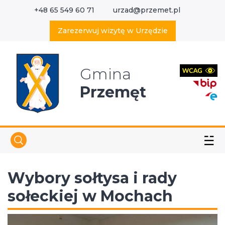
+48 65 549 60 71
urzad@przemet.pl
X
Wyszukaj w serwisie
Zarezerwuj wizytę w Urzędzie
Gmina
Przemęt
☱
Wybory sołtysa i rady
sołeckiej w Mochach