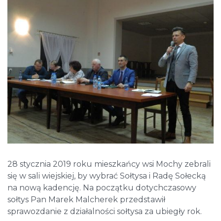
28 stycznia 2019 roku mieszkańcy wsi Mochy zebrali
się w sali wiejskiej, by wybrać Sołtysa i Radę Sołecką
na nową kadencję. Na początku dotychczasowy
sołtys Pan Marek Malcherek przedstawił
sprawozdanie z działalności sołtysa za ubiegły rok.