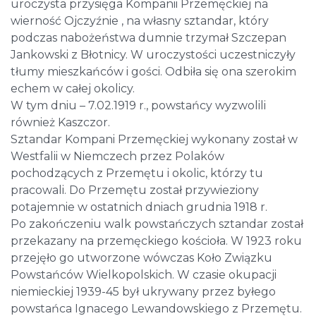
uroczysta przysięga Kompanii Przemęckiej na
wierność Ojczyźnie , na własny sztandar, który
podczas nabożeństwa dumnie trzymał Szczepan
Jankowski z Błotnicy. W uroczystości uczestniczyły
tłumy mieszkańców i gości. Odbiła się ona szerokim
echem w całej okolicy.
W tym dniu – 7.02.1919 r., powstańcy wyzwolili
również Kaszczor.
Sztandar Kompani Przemęckiej wykonany został w
Westfalii w Niemczech przez Polaków
pochodzących z Przemętu i okolic, którzy tu
pracowali. Do Przemętu został przywieziony
potajemnie w ostatnich dniach grudnia 1918 r.
Po zakończeniu walk powstańczych sztandar został
przekazany na przemęckiego kościoła. W 1923 roku
przejęło go utworzone wówczas Koło Związku
Powstańców Wielkopolskich. W czasie okupacji
niemieckiej 1939-45 był ukrywany przez byłego
powstańca Ignacego Lewandowskiego z Przemętu.