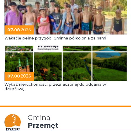
07.08
.2026
Wakacje pełne przygód. Gminna półkolonia za nami
07.08
.2026
Wykaz nieruchomości przeznaczonej do oddania w
dzierżawę
Gmina
Przemęt