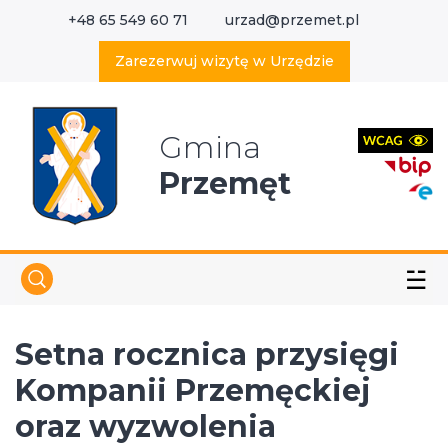
+48 65 549 60 71
urzad@przemet.pl
X
Wyszukaj w serwisie
Zarezerwuj wizytę w Urzędzie
Gmina
Przemęt
☱
Setna rocznica przysięgi
Kompanii Przemęckiej
oraz wyzwolenia