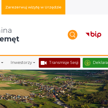
Zarezerwuj wizytę w Urzędzie
zukaj w serwisie
ina
zemęt
Inwestorzy
Transmisje Sesji
Deklara