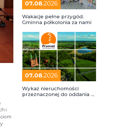
07.08
.2026
Wakacje pełne przygód.
Gminna półkolonia za nami
07.08
.2026
Wykaz nieruchomości
przeznaczonej do oddania w
dzierżawę
a
h i
ściom
ły