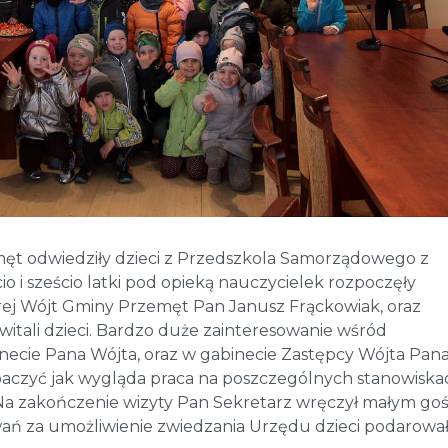
męt odwiedziły dzieci z Przedszkola Samorządowego z
 i sześcio latki pod opieką nauczycielek rozpoczęły
órej Wójt Gminy Przemęt Pan Janusz Frąckowiak, oraz
itali dzieci. Bardzo duże zainteresowanie wśród
necie Pana Wójta, oraz w gabinecie Zastępcy Wójta Pan
obaczyć jak wygląda praca na poszczególnych stanowiskac
 Na zakończenie wizyty Pan Sekretarz wręczył małym go
wań za umożliwienie zwiedzania Urzędu dzieci podarowa