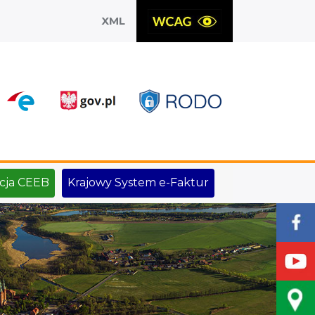
XML
X
cja CEEB
Krajowy System e-Faktur