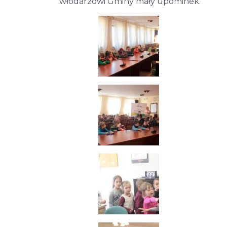
włodarzowi Gminy mały upominek.