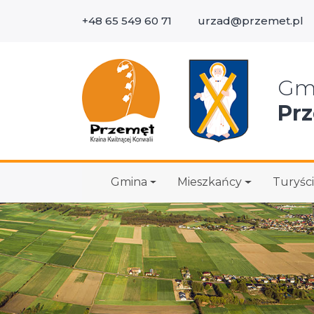
+48 65 549 60 71
urzad@przemet.pl
Wys
Gm
Pr
Gmina
Mieszkańcy
Turyści