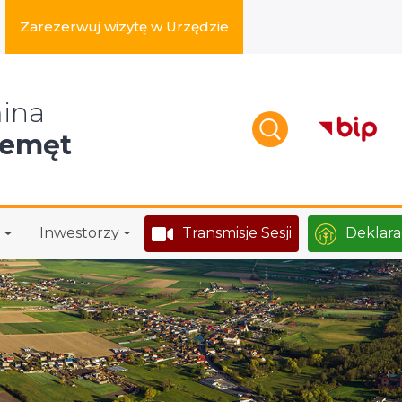
Zarezerwuj wizytę w Urzędzie
zukaj w serwisie
ina
zemęt
Inwestorzy
Transmisje Sesji
Deklara