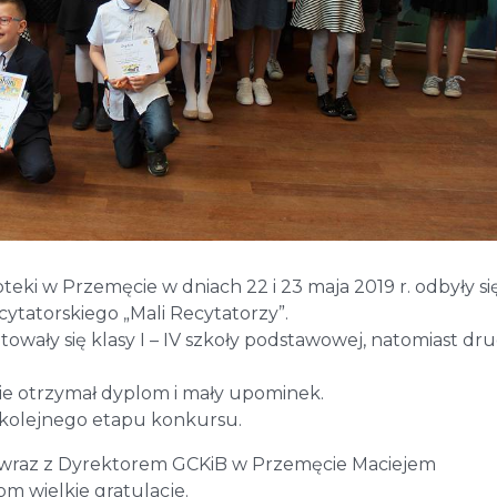
eki w Przemęcie w dniach 22 i 23 maja 2019 r. odbyły si
tatorskiego „Mali Recytatorzy”.
owały się klasy I – IV szkoły podstawowej, natomiast dr
ie otrzymał dyplom i mały upominek.
do kolejnego etapu konkursu.
wraz z Dyrektorem GCKiB w Przemęcie Maciejem
om wielkie gratulacje.