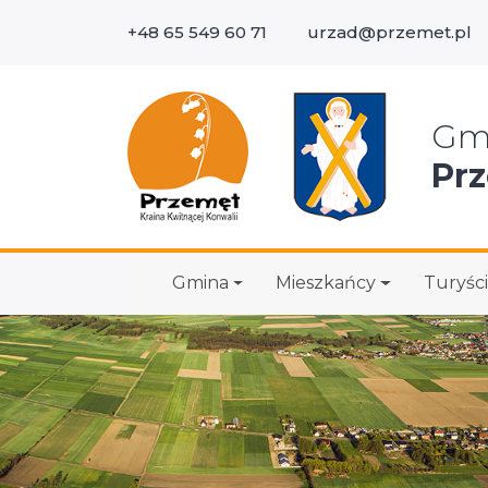
+48 65 549 60 71
urzad@przemet.pl
Wys
Gm
Pr
Gmina
Mieszkańcy
Turyści