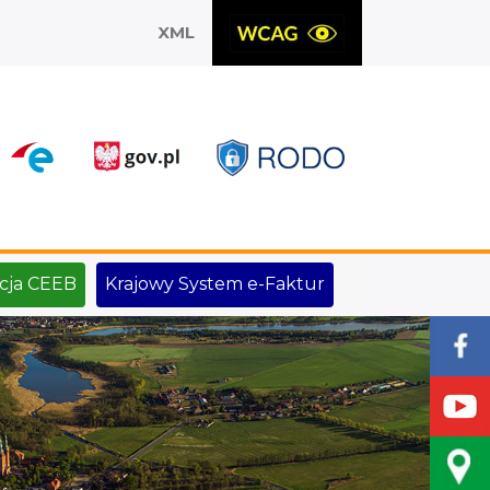
XML
X
cja CEEB
Krajowy System e-Faktur