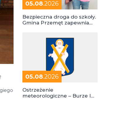
05.08
.2026
Bezpieczna droga do szkoły.
Gmina Przemęt zapewnia
dowóz do szkół i ośrodków
05.08
.2026
ę
Ostrzeżenie
ugiego
meteorologiczne – Burze I
stopień zagrożenia