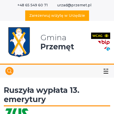
+48 65 549 60 71
urzad@przemet.pl
X
Wyszukaj w serwisie
Zarezerwuj wizytę w Urzędzie
Gmina
Przemęt
☱
Ruszyła wypłata 13.
emerytury