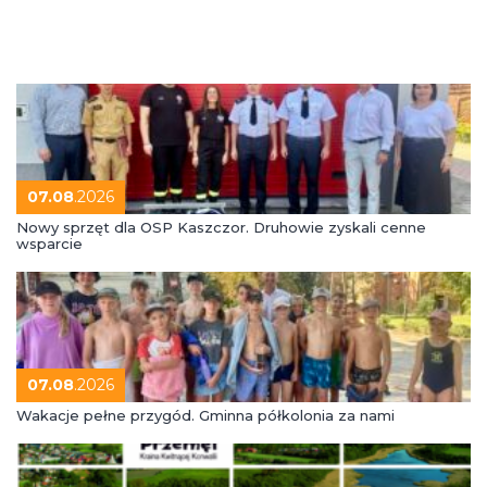
07.08
.2026
Nowy sprzęt dla OSP Kaszczor. Druhowie zyskali cenne
wsparcie
07.08
.2026
Wakacje pełne przygód. Gminna półkolonia za nami