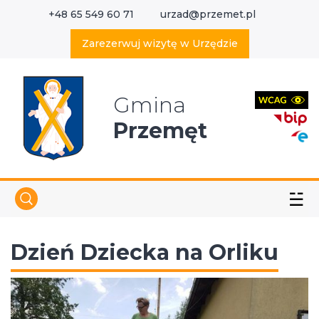
+48 65 549 60 71
urzad@przemet.pl
X
Wyszukaj w serwisie
Zarezerwuj wizytę w Urzędzie
Gmina
Przemęt
☱
Dzień Dziecka na Orliku