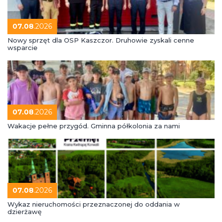
07.08
.2026
Nowy sprzęt dla OSP Kaszczor. Druhowie zyskali cenne
wsparcie
07.08
.2026
Wakacje pełne przygód. Gminna półkolonia za nami
07.08
.2026
Wykaz nieruchomości przeznaczonej do oddania w
dzierżawę