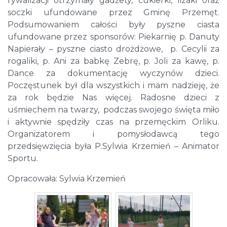
rywalizacji otrzymały gadżety, cukierki, lizaki oraz
soczki ufundowane przez Gminę Przemęt.
Podsumowaniem całości były pyszne ciasta
ufundowane przez sponsorów: Piekarnię p. Danuty
Napierały – pyszne ciasto drożdżowe, p. Cecylii za
rogaliki, p. Ani za babkę Zebrę, p. Joli za kawę, p.
Dance za dokumentację wyczynów dzieci.
Poczęstunek był dla wszystkich i mam nadzieję, że
za rok będzie Nas więcej. Radosne dzieci z
uśmiechem na twarzy, podczas swojego święta miło
i aktywnie spędziły czas na przemęckim Orliku.
Organizatorem i pomysłodawcą tego
przedsięwzięcia była P.Sylwia Krzemień – Animator
Sportu.
Opracowała: Sylwia Krzemień