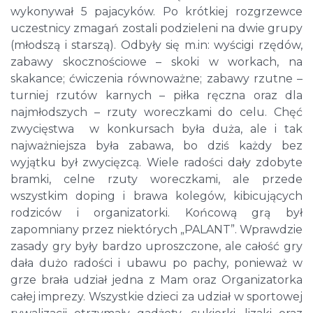
wykonywał 5 pajacyków. Po krótkiej rozgrzewce
uczestnicy zmagań zostali podzieleni na dwie grupy
(młodszą i starszą). Odbyły się m.in: wyścigi rzędów,
zabawy skocznościowe – skoki w workach, na
skakance; ćwiczenia równoważne; zabawy rzutne –
turniej rzutów karnych – piłka ręczna oraz dla
najmłodszych – rzuty woreczkami do celu. Chęć
zwycięstwa w konkursach była duża, ale i tak
najważniejsza była zabawa, bo dziś każdy bez
wyjątku był zwycięzcą. Wiele radości dały zdobyte
bramki, celne rzuty woreczkami, ale przede
wszystkim doping i brawa kolegów, kibicujących
rodziców i organizatorki. Końcową grą był
zapomniany przez niektórych „PALANT”. Wprawdzie
zasady gry były bardzo uproszczone, ale całość gry
dała dużo radości i ubawu po pachy, ponieważ w
grze brała udział jedna z Mam oraz Organizatorka
całej imprezy. Wszystkie dzieci za udział w sportowej