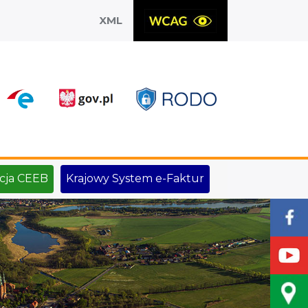
XML
X
cja CEEB
Krajowy System e-Faktur