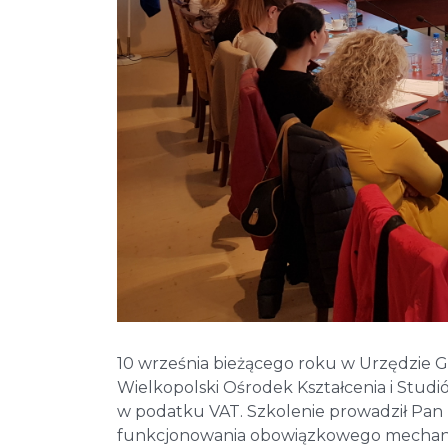
10 września bieżącego roku w Urzędzie 
Wielkopolski Ośrodek Kształcenia i Stu
w podatku VAT. Szkolenie prowadził Pan
funkcjonowania obowiązkowego mechaniz