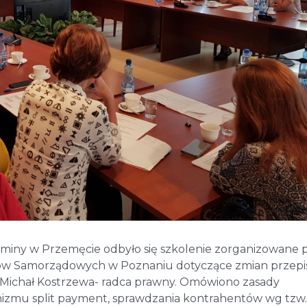
Gminy w Przemęcie odbyło się szkolenie zorganizowane 
diów Samorządowych w Poznaniu dotyczące zmian przep
 Michał Kostrzewa- radca prawny. Omówiono zasady
mu split payment, sprawdzania kontrahentów wg tzw. 