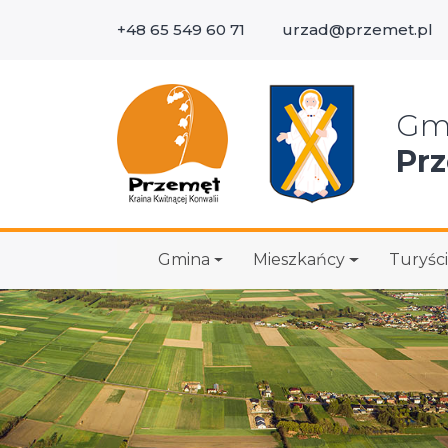
+48 65 549 60 71
urzad@przemet.pl
Wys
Gm
Pr
Gmina
Mieszkańcy
Turyści