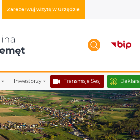
Zarezerwuj wizytę w Urzędzie
zukaj w serwisie
ina
zemęt
Inwestorzy
Transmisje Sesji
Deklara