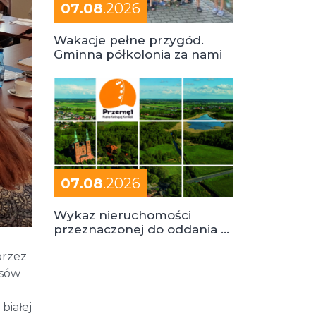
07.08
.2026
Wakacje pełne przygód.
Gminna półkolonia za nami
07.08
.2026
Wykaz nieruchomości
przeznaczonej do oddania w
dzierżawę
przez
isów
białej