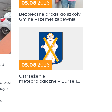
05.08
.2026
Bezpieczna droga do szkoły.
Gmina Przemęt zapewnia
dowóz do szkół i ośrodków
05.08
.2026
 od
Ostrzeżenie
meteorologiczne – Burze I
 przez
stopień zagrożenia
acy z
,