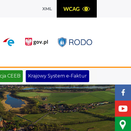
XML
X
cja CEEB
Krajowy System e-Faktur