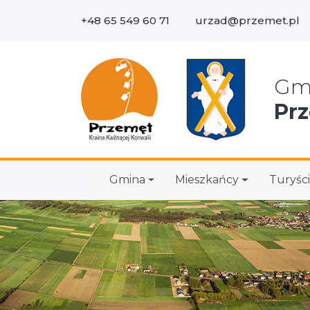
+48 65 549 60 71
urzad@przemet.pl
Wys
Gm
Pr
Gmina
Mieszkańcy
Turyści