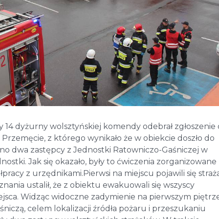
ny 14 dyżurny wolsztyńskiej komendy odebrał zgłoszenie
rzemęcie, z którego wynikało że w obiekcie doszło do
ano dwa zastępcy z Jednostki Ratowniczo-Gaśniczej w
nostki. Jak się okazało, były to ćwiczenia zorganizowane
pracy z urzędnikami.Pierwsi na miejscu pojawili się straż
nia ustalił, że z obiektu ewakuowali się wszyscy
ejsca. Widząc widoczne zadymienie na pierwszym piętrze
iczą, celem lokalizacji źródła pożaru i przeszukaniu