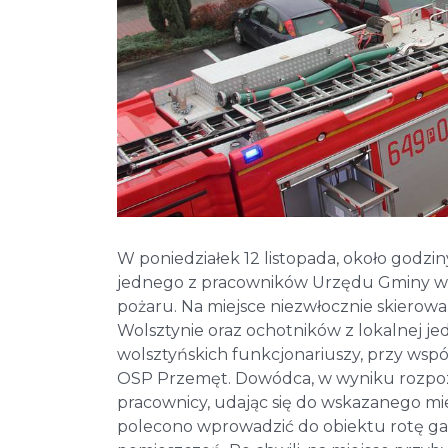
W poniedziałek 12 listopada, około godzi
jednego z pracowników Urzędu Gminy w P
pożaru. Na miejsce niezwłocznie skierow
Wolsztynie oraz ochotników z lokalnej jed
wolsztyńskich funkcjonariuszy, przy współ
OSP Przemęt. Dowódca, w wyniku rozpozna
pracownicy, udając się do wskazanego mi
polecono wprowadzić do obiektu rotę gaśn