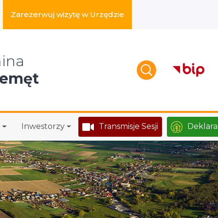
Zarezerwuj wizytę w Urzędzie
zukaj w serwisie
ina
zemęt
Inwestorzy
Transmisje Sesji
Deklara