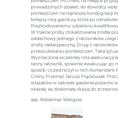
pomieszczeń. Po chwili, na miejsce przyb
prowadzonych działań, do dowódcy wpłyn
pomieszczeń na najniższej kondygnacji 
kolejną rotę gaśniczą, która po odnale
Poszkodowanemu udzielono kwalifikowa
W trakcie próby zlokalizowania źródła poż
oddechowy jednego z ratowników uległ aw
strefę niebezpieczną. Drugi z ratownikó
przeszukiwaniu pomieszczeń. Taka sytua
Wyznaczona wcześniej rota asekuracyjna 
ranny ratownik, sprawnie ewakuując go n
sposób. Uczestniczył w nich Komendant P
Gminy Przemęt Janusz Frąckowiak. Prócz
strażaków w zakresie gaszenia pożarów 
okazały się doskonałą okazją do przepro
asp. Waldemar Wielgosz