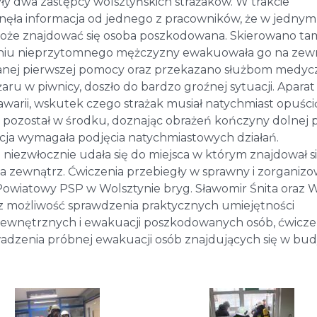
yły dwa zastępcy wolsztyńskich strażaków. W trakcie
ęła informacja od jednego z pracowników, że w jednym
może znajdować się osoba poszkodowana. Skierowano ta
zieniu nieprzytomnego mężczyzny ewakuowała go na zew
nej pierwszej pomocy oraz przekazano służbom medyc
aru w piwnicy, doszło do bardzo groźnej sytuacji. Aparat
arii, wskutek czego strażak musiał natychmiast opuści
w pozostał w środku, doznając obrażeń kończyny dolnej 
cja wymagała podjęcia natychmiastowych działań.
niezwłocznie udała się do miejsca w którym znajdował s
a zewnątrz. Ćwiczenia przebiegły w sprawny i zorganiz
owiatowy PSP w Wolsztynie bryg. Sławomir Śnita oraz W
 możliwość sprawdzenia praktycznych umiejętności
wewnętrznych i ewakuacji poszkodowanych osób, ćwicze
wadzenia próbnej ewakuacji osób znajdujących się w bu