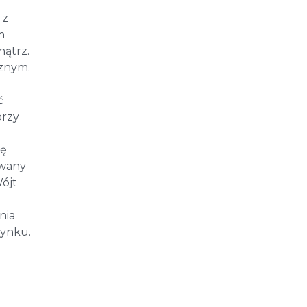
 z
m
nątrz.
znym.
ć
przy
ię
owany
ójt
nia
dynku.