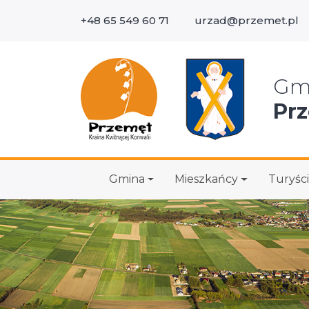
+48 65 549 60 71
urzad@przemet.pl
Wys
Gm
Pr
Gmina
Mieszkańcy
Turyści