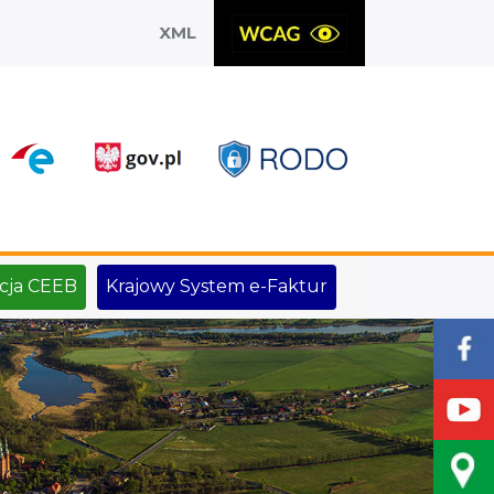
XML
X
cja CEEB
Krajowy System e-Faktur