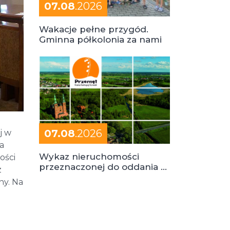
07.08
.2026
Wakacje pełne przygód.
Gminna półkolonia za nami
07.08
.2026
j w
a
Wykaz nieruchomości
ości
przeznaczonej do oddania w
z
dzierżawę
ny. Na