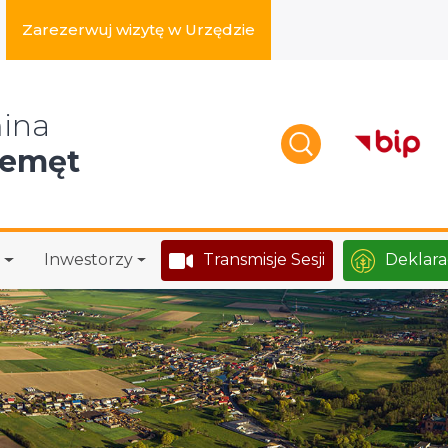
Zarezerwuj wizytę w Urzędzie
zukaj w serwisie
ina
zemęt
Inwestorzy
Transmisje Sesji
Deklara