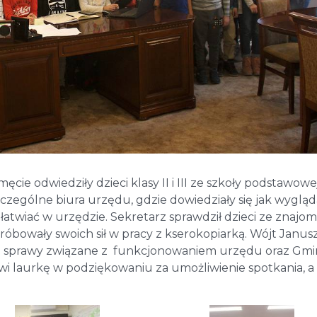
cie odwiedziły dzieci klasy II i III ze szkoły podstawowe
czególne biura urzędu, gdzie dowiedziały się jak wygląd
łatwiać w urzędzie. Sekretarz sprawdził dzieci ze znajom
róbowały swoich sił w pracy z kserokopiarką. Wójt Janus
i o sprawy związane z funkcjonowaniem urzędu oraz Gmi
wi laurkę w podziękowaniu za umożliwienie spotkania, a