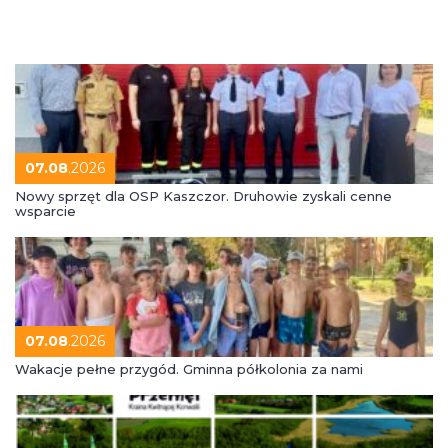
07.08
.2026
Nowy sprzęt dla OSP Kaszczor. Druhowie zyskali cenne
wsparcie
07.08
.2026
Wakacje pełne przygód. Gminna półkolonia za nami