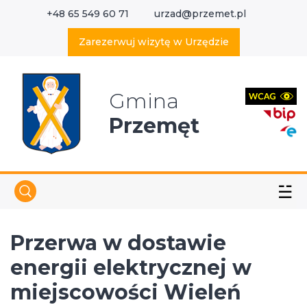
+48 65 549 60 71
urzad@przemet.pl
X
Wyszukaj w serwisie
Zarezerwuj wizytę w Urzędzie
Gmina
Przemęt
☱
Przerwa w dostawie
energii elektrycznej w
miejscowości Wieleń