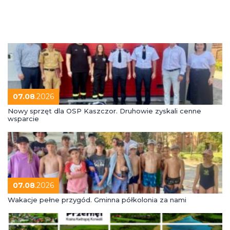
07.08
.2026
Nowy sprzęt dla OSP Kaszczor. Druhowie zyskali cenne
wsparcie
07.08
.2026
Wakacje pełne przygód. Gminna półkolonia za nami