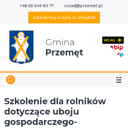
+48 65 549 60 71
urzad@przemet.pl
X
Wyszukaj w serwisie
Zarezerwuj wizytę w Urzędzie
Gmina
Przemęt
☱
Szkolenie dla rolników
dotyczące uboju
gospodarczego-