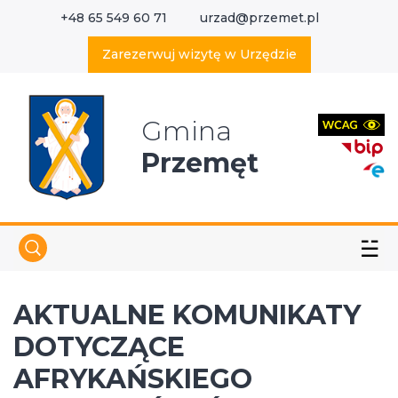
+48 65 549 60 71
urzad@przemet.pl
X
Wyszukaj w serwisie
Zarezerwuj wizytę w Urzędzie
Gmina
Przemęt
☱
AKTUALNE KOMUNIKATY
DOTYCZĄCE
AFRYKAŃSKIEGO