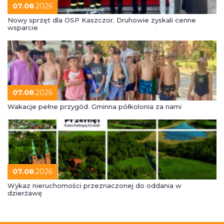
07.08
.2026
Nowy sprzęt dla OSP Kaszczor. Druhowie zyskali cenne
wsparcie
07.08
.2026
Wakacje pełne przygód. Gminna półkolonia za nami
07.08
.2026
Wykaz nieruchomości przeznaczonej do oddania w
dzierżawę