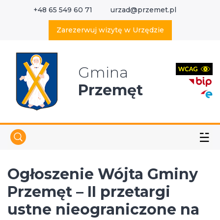
+48 65 549 60 71
urzad@przemet.pl
X
Wyszukaj w serwisie
Zarezerwuj wizytę w Urzędzie
Gmina
Przemęt
☱
Ogłoszenie Wójta Gminy
Przemęt – II przetargi
ustne nieograniczone na