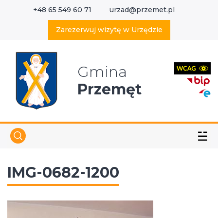
+48 65 549 60 71
urzad@przemet.pl
X
Wyszukaj w serwisie
Zarezerwuj wizytę w Urzędzie
Gmina
Przemęt
☱
IMG-0682-1200