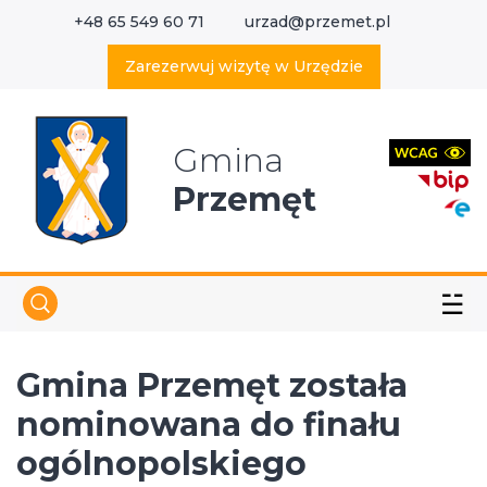
+48 65 549 60 71
urzad@przemet.pl
X
Wyszukaj w serwisie
Zarezerwuj wizytę w Urzędzie
Gmina
Przemęt
☱
Gmina Przemęt została
nominowana do finału
ogólnopolskiego