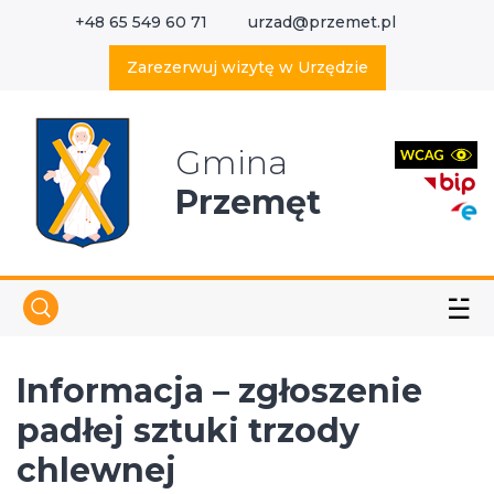
+48 65 549 60 71
urzad@przemet.pl
X
Wyszukaj w serwisie
Zarezerwuj wizytę w Urzędzie
Gmina
Przemęt
☱
Informacja – zgłoszenie
padłej sztuki trzody
chlewnej