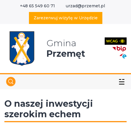
+48 65 549 60 71
urzad@przemet.pl
X
Wyszukaj w serwisie
Zarezerwuj wizytę w Urzędzie
Gmina
Przemęt
☱
O naszej inwestycji
szerokim echem