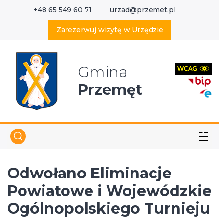
+48 65 549 60 71
urzad@przemet.pl
X
Wyszukaj w serwisie
Zarezerwuj wizytę w Urzędzie
Gmina
Przemęt
☱
Odwołano Eliminacje
Powiatowe i Wojewódzkie
Ogólnopolskiego Turnieju