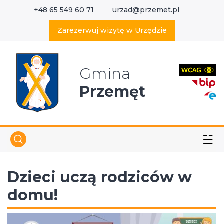
+48 65 549 60 71
urzad@przemet.pl
X
Wyszukaj w serwisie
Zarezerwuj wizytę w Urzędzie
Gmina
Przemęt
☱
Dzieci uczą rodziców w
domu!