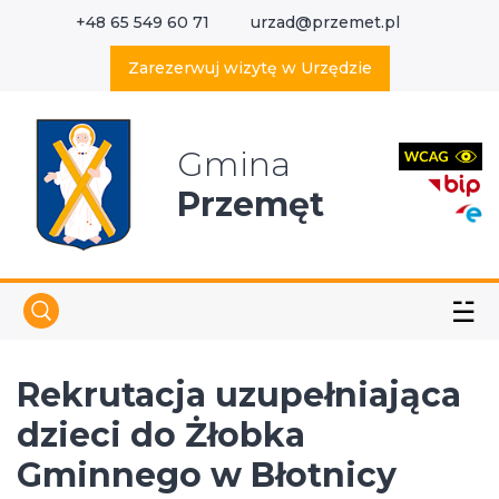
+48 65 549 60 71
urzad@przemet.pl
X
Wyszukaj w serwisie
Zarezerwuj wizytę w Urzędzie
Gmina
Przemęt
☱
Rekrutacja uzupełniająca
dzieci do Żłobka
Gminnego w Błotnicy