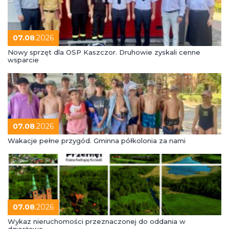
07.08
.2026
Nowy sprzęt dla OSP Kaszczor. Druhowie zyskali cenne
wsparcie
07.08
.2026
Wakacje pełne przygód. Gminna półkolonia za nami
07.08
.2026
Wykaz nieruchomości przeznaczonej do oddania w