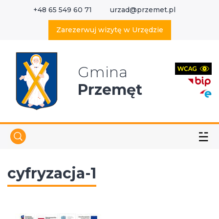
+48 65 549 60 71
urzad@przemet.pl
X
Wyszukaj w serwisie
Zarezerwuj wizytę w Urzędzie
Gmina
Przemęt
☱
cyfryzacja-1