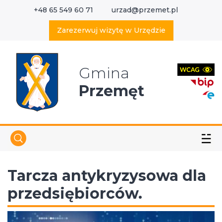
+48 65 549 60 71
urzad@przemet.pl
X
Wyszukaj w serwisie
Zarezerwuj wizytę w Urzędzie
Gmina
Przemęt
☱
Tarcza antykryzysowa dla
przedsiębiorców.