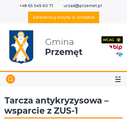
+48 65 549 60 71
urzad@przemet.pl
X
Wyszukaj w serwisie
Zarezerwuj wizytę w Urzędzie
Gmina
Przemęt
☱
Tarcza antykryzysowa –
wsparcie z ZUS-1