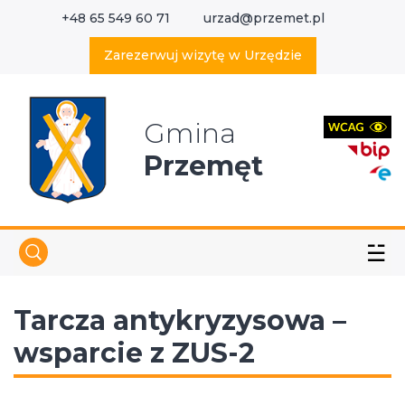
+48 65 549 60 71
urzad@przemet.pl
X
Wyszukaj w serwisie
Zarezerwuj wizytę w Urzędzie
Gmina
Przemęt
☱
Tarcza antykryzysowa –
wsparcie z ZUS-2