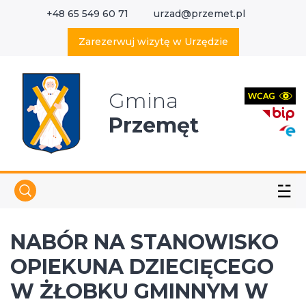
+48 65 549 60 71
urzad@przemet.pl
X
Wyszukaj w serwisie
Zarezerwuj wizytę w Urzędzie
Gmina
Przemęt
☱
NABÓR NA STANOWISKO
OPIEKUNA DZIECIĘCEGO
W ŻŁOBKU GMINNYM W