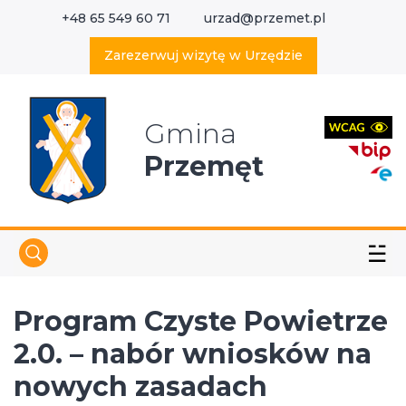
+48 65 549 60 71
urzad@przemet.pl
X
Wyszukaj w serwisie
Zarezerwuj wizytę w Urzędzie
Gmina
Przemęt
☱
Program Czyste Powietrze
2.0. – nabór wniosków na
nowych zasadach