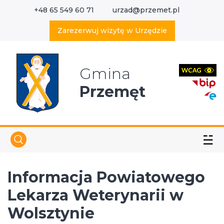
+48 65 549 60 71
urzad@przemet.pl
X
Wyszukaj w serwisie
Zarezerwuj wizytę w Urzędzie
Gmina
Przemęt
☱
Informacja Powiatowego
Lekarza Weterynarii w
Wolsztynie