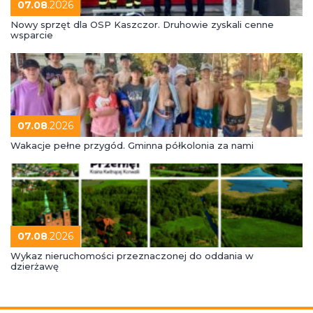
07.08
.2026
Nowy sprzęt dla OSP Kaszczor. Druhowie zyskali cenne
wsparcie
07.08
.2026
Wakacje pełne przygód. Gminna półkolonia za nami
07.08
.2026
Wykaz nieruchomości przeznaczonej do oddania w
dzierżawę