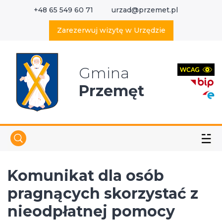
+48 65 549 60 71
urzad@przemet.pl
X
Wyszukaj w serwisie
Zarezerwuj wizytę w Urzędzie
Gmina
Przemęt
☱
Komunikat dla osób
pragnących skorzystać z
nieodpłatnej pomocy