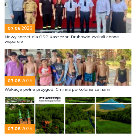
07.08
.2026
Nowy sprzęt dla OSP Kaszczor. Druhowie zyskali cenne
wsparcie
07.08
.2026
Wakacje pełne przygód. Gminna półkolonia za nami
07.08
.2026