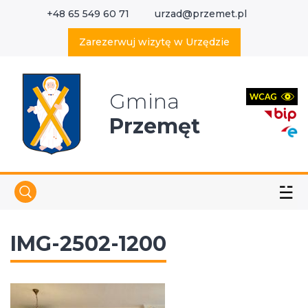
+48 65 549 60 71
urzad@przemet.pl
X
Wyszukaj w serwisie
Zarezerwuj wizytę w Urzędzie
Gmina
Przemęt
☱
IMG-2502-1200