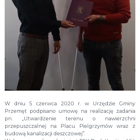
W dniu 5 czerwca 2020 r. w Urzędzie Gminy
Przemęt podpisano umowę na realizację zadania
pn. „Utwardzenie terenu o nawierzchni
przepuszczalnej na Placu Pielgrzymów wraz z
budową kanalizacji deszczowej”.