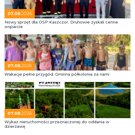
07.08
.2026
Nowy sprzęt dla OSP Kaszczor. Druhowie zyskali cenne
wsparcie
07.08
.2026
Wakacje pełne przygód. Gminna półkolonia za nami
07.08
.2026
Wykaz nieruchomości przeznaczonej do oddania w
dzierżawę