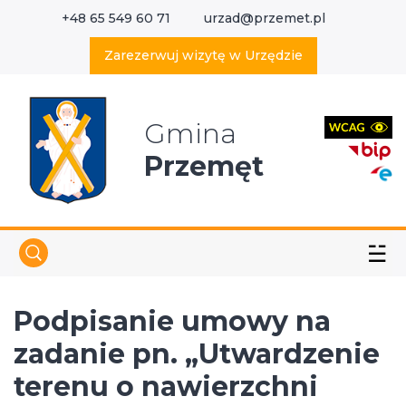
+48 65 549 60 71
urzad@przemet.pl
X
Wyszukaj w serwisie
Zarezerwuj wizytę w Urzędzie
Gmina
Przemęt
☱
Podpisanie umowy na
zadanie pn. „Utwardzenie
terenu o nawierzchni