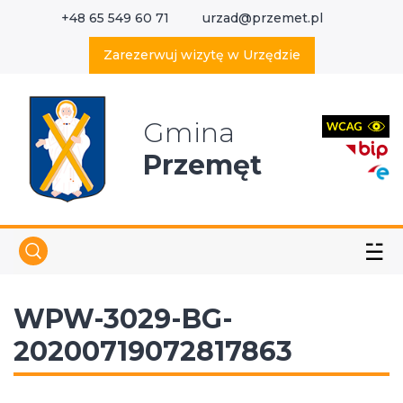
+48 65 549 60 71
urzad@przemet.pl
X
Wyszukaj w serwisie
Zarezerwuj wizytę w Urzędzie
Gmina
Przemęt
☱
WPW-3029-BG-
20200719072817863