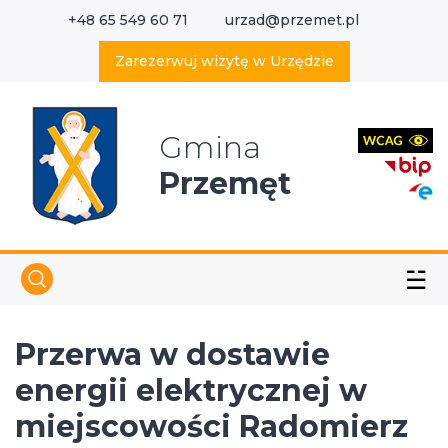
+48 65 549 60 71
urzad@przemet.pl
X
Wyszukaj w serwisie
Zarezerwuj wizytę w Urzędzie
Gmina
Przemęt
☱
Przerwa w dostawie
energii elektrycznej w
miejscowości Radomierz