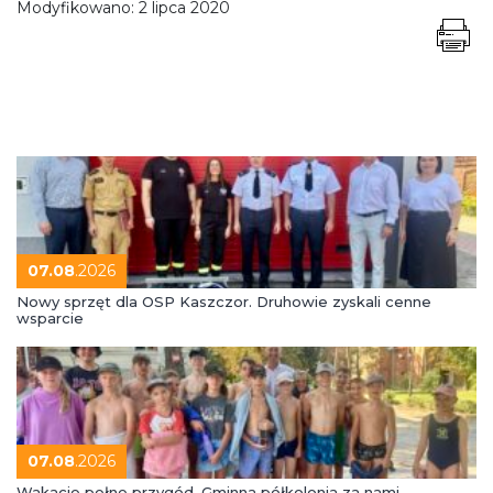
Modyfikowano:
2 lipca 2020
07.08
.2026
Nowy sprzęt dla OSP Kaszczor. Druhowie zyskali cenne
wsparcie
07.08
.2026
Wakacje pełne przygód. Gminna półkolonia za nami