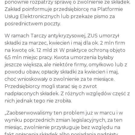
ponownie rozpatrzy sprawę o zwolnienie ze składek.
Zakład poinformuje przedsiębiorcę na Platformie
Usług Elektronicznych lub przekaże pismo za
pośrednictwem poczty.
W ramach Tarczy antykryzysowej, ZUS umorzył
składki za marzec, kwiecień i maj dla ok. 2 mln firm
na kwotę ok. 12 mld zł. W praktyce ochroną objęto
6,5 mln miejsc pracy. Kwota umorzenia byłaby
jeszcze większa, ale niektóre firmy, omyłkowo lub z
powodu obaw, opłaciły składki za kwiecień i maj,
choć wnioskowały o zwolnienie za te miesiące.
Przedsiębiorcy mogli starać się o zwrot
nadpłaconych składek. Z różnych względów część z
nich jednak tego nie zrobiła.
„Zaobserwowaliśmy ten problem już w marcu i w
wyniku poprzednich zmian legislacyjnych, za ten
miesiąc, zwolnienie przysługuje bez względu na
fakt opłacenia składek albo posiadania nadpłaty.