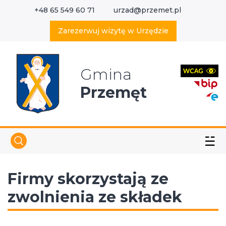
+48 65 549 60 71
urzad@przemet.pl
X
Wyszukaj w serwisie
Zarezerwuj wizytę w Urzędzie
Gmina
Przemęt
☱
Firmy skorzystają ze
zwolnienia ze składek