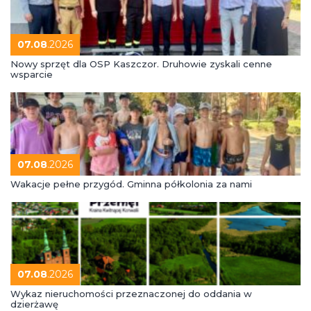
07.08
.2026
Nowy sprzęt dla OSP Kaszczor. Druhowie zyskali cenne
wsparcie
07.08
.2026
Wakacje pełne przygód. Gminna półkolonia za nami
07.08
.2026
Wykaz nieruchomości przeznaczonej do oddania w
dzierżawę