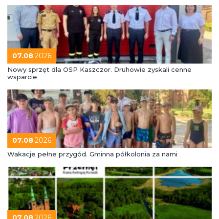
07.08
.2026
Nowy sprzęt dla OSP Kaszczor. Druhowie zyskali cenne
wsparcie
07.08
.2026
Wakacje pełne przygód. Gminna półkolonia za nami
07.08
.2026