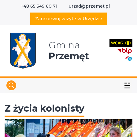
+48 65 549 60 71
urzad@przemet.pl
X
Wyszukaj w serwisie
Zarezerwuj wizytę w Urzędzie
Gmina
Przemęt
☱
Z życia kolonisty