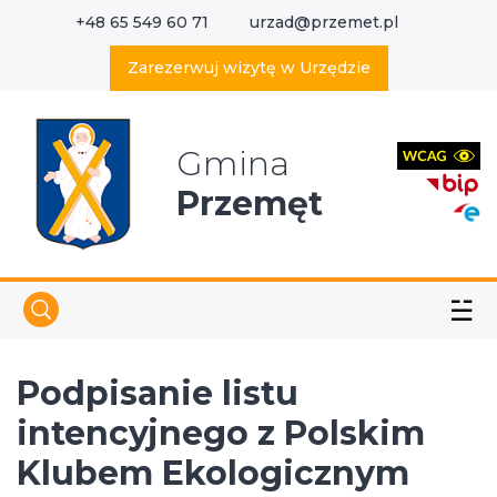
+48 65 549 60 71
urzad@przemet.pl
X
Wyszukaj w serwisie
Zarezerwuj wizytę w Urzędzie
Gmina
Przemęt
☱
Podpisanie listu
intencyjnego z Polskim
Klubem Ekologicznym