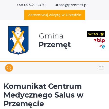
+48 65 549 60 71
urzad@przemet.pl
X
Wyszukaj w serwisie
Zarezerwuj wizytę w Urzędzie
Gmina
Przemęt
☱
Komunikat Centrum
Medycznego Salus w
Przemęcie