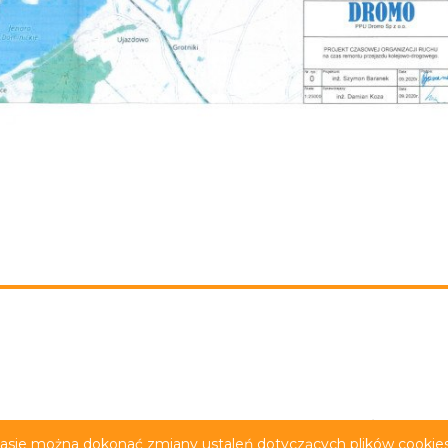
rywatności
Deklaracja dostępności
Film z tłumacze
zasie można dokonać zmiany ustaleń dotyczących plików cookies.