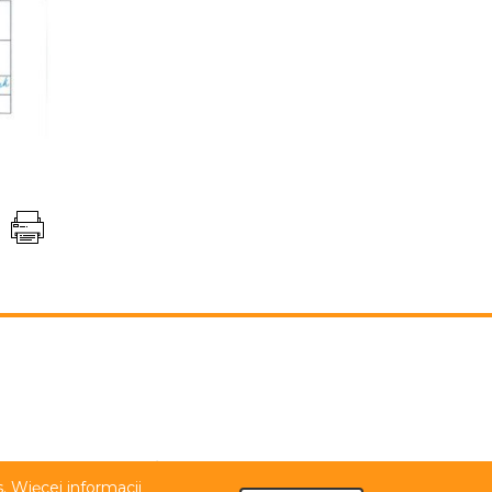
niem PJM
Tekst łatwy do czytania (ETR)
 Więcej informacji