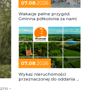
07.08
.2026
Wakacje pełne przygód.
Gminna półkolonia za nami
07.08
.2026
Wykaz nieruchomości
przeznaczonej do oddania w
dzierżawę
szno –