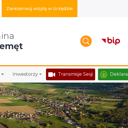
Zarezerwuj wizytę w Urzędzie
zukaj w serwisie
ina
zemęt
Inwestorzy
Transmisje Sesji
Deklara