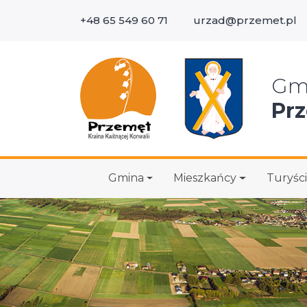
+48 65 549 60 71
urzad@przemet.pl
Wys
Gm
Pr
Gmina
Mieszkańcy
Turyści