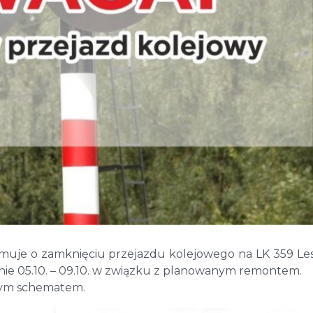
muje o zamknięciu przejazdu kolejowego na LK 359 Le
inie 05.10. – 09.10. w związku z planowanym remontem.
nym schematem.