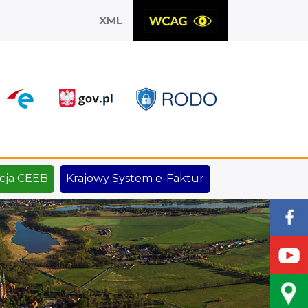
XML
X
cja CEEB
Krajowy System e-Faktur