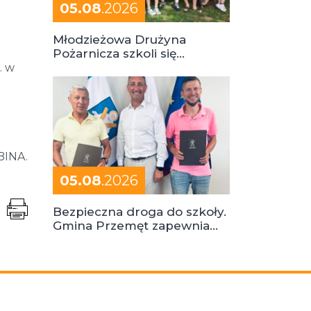
05.08
.2026
Młodzieżowa Drużyna
Pożarnicza szkoli się
podczas obozu
. w
BINA.
05.08
.2026
Bezpieczna droga do szkoły.
Gmina Przemęt zapewnia
dowóz do szkół i ośrodków