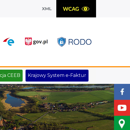
XML
X
cja CEEB
Krajowy System e-Faktur