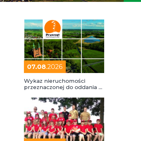
07.08
.2026
Wykaz nieruchomości
przeznaczonej do oddania w
dzierżawę