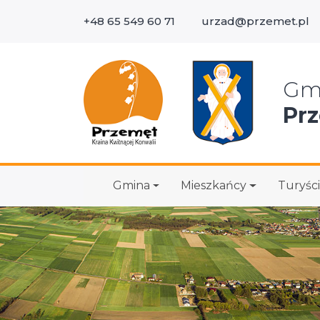
+48 65 549 60 71
urzad@przemet.pl
Wys
Gm
Pr
Gmina
Mieszkańcy
Turyści