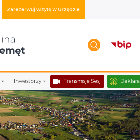
Zarezerwuj wizytę w Urzędzie
zukaj w serwisie
ina
zemęt
Inwestorzy
Transmisje Sesji
Deklara