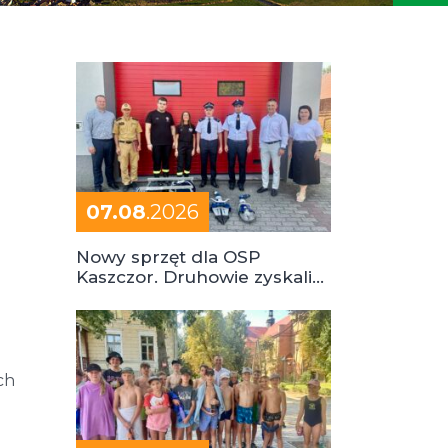
07.08
.2026
Nowy sprzęt dla OSP
Kaszczor. Druhowie zyskali
cenne wsparcie
ch