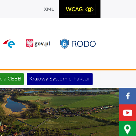
XML
X
cja CEEB
Krajowy System e-Faktur