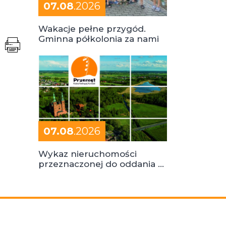
07.08
.2026
Wakacje pełne przygód.
Gminna półkolonia za nami
07.08
.2026
Wykaz nieruchomości
przeznaczonej do oddania w
dzierżawę