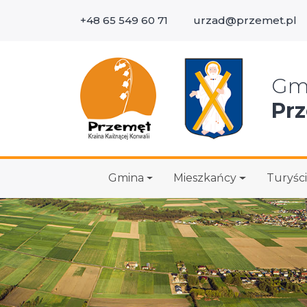
+48 65 549 60 71
urzad@przemet.pl
Wys
Gm
Pr
Gmina
Mieszkańcy
Turyści