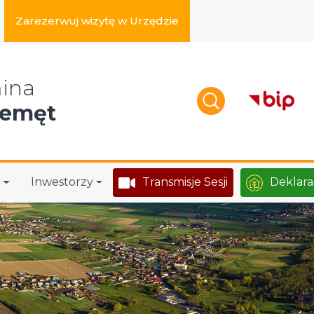
Zarezerwuj wizytę w Urzędzie
zukaj w serwisie
ina
zemęt
Inwestorzy
Transmisje Sesji
Deklara