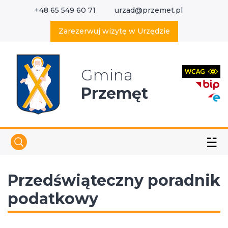
+48 65 549 60 71
urzad@przemet.pl
X
Wyszukaj w serwisie
Zarezerwuj wizytę w Urzędzie
Gmina
Przemęt
☱
Przedświąteczny poradnik
podatkowy