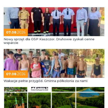
07.08
.2026
Nowy sprzęt dla OSP Kaszczor. Druhowie zyskali cenne
wsparcie
07.08
.2026
Wakacje pełne przygód. Gminna półkolonia za nami