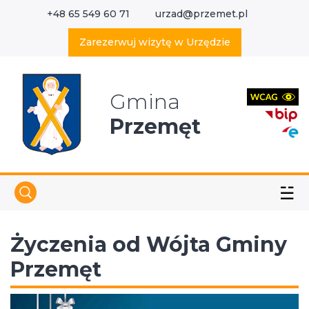
+48 65 549 60 71
urzad@przemet.pl
X
Wyszukaj w serwisie
Zarezerwuj wizytę w Urzędzie
Gmina
Przemęt
☱
Życzenia od Wójta Gminy
Przemęt