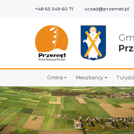
+48 65 549 60 71
urzad@przemet.pl
Wys
Gm
Pr
Gmina
Mieszkańcy
Turyści