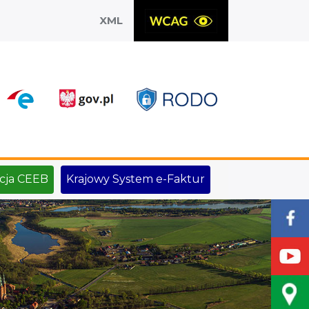
XML
X
cja CEEB
Krajowy System e-Faktur