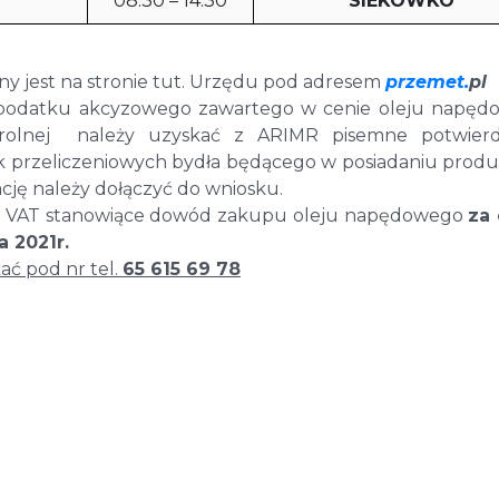
08:30 – 14:30
SIEKÓWKO
ny jest na stronie tut. Urzędu pod adresem
przemet.
pl
 podatku akcyzowego zawartego w cenie oleju napęd
rolnej należy uzyskać z ARIMR pisemne potwierd
tek przeliczeniowych bydła będącego w posiadaniu prod
cję należy dołączyć do wniosku.
ry VAT stanowiące dowód zakupu oleju napędowego
za 
a 2021r.
ć pod nr tel.
65 615 69 78