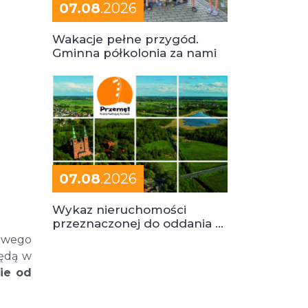
07.08
.2026
Wakacje pełne przygód.
Gminna półkolonia za nami
07.08
.2026
Wykaz nieruchomości
przeznaczonej do oddania w
dzierżawę
zowego
będą w
ie od