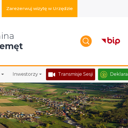
Zarezerwuj wizytę w Urzędzie
zukaj w serwisie
ina
zemęt
Inwestorzy
Transmisje Sesji
Deklara