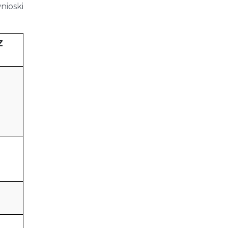
nioski
Z