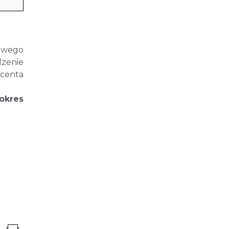
owego
zenie
ucenta
okres