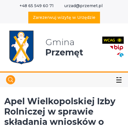
+48 65 549 60 71
urzad@przemet.pl
X
Wyszukaj w serwisie
Zarezerwuj wizytę w Urzędzie
Gmina
Przemęt
☱
Apel Wielkopolskiej Izby
Rolniczej w sprawie
składania wniosków o