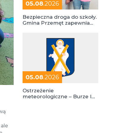
05.08
.2026
Bezpieczna droga do szkoły.
Gmina Przemęt zapewnia
dowóz do szkół i ośrodków
05.08
.2026
Ostrzeżenie
meteorologiczne – Burze I
stopień zagrożenia
awą
 ale
e.