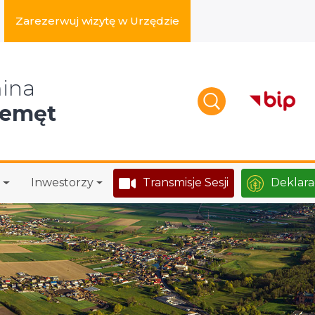
Zarezerwuj wizytę w Urzędzie
zukaj w serwisie
ina
zemęt
Inwestorzy
Transmisje Sesji
Deklara