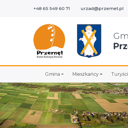
+48 65 549 60 71
urzad@przemet.pl
Wys
Gm
Pr
Gmina
Mieszkańcy
Turyści