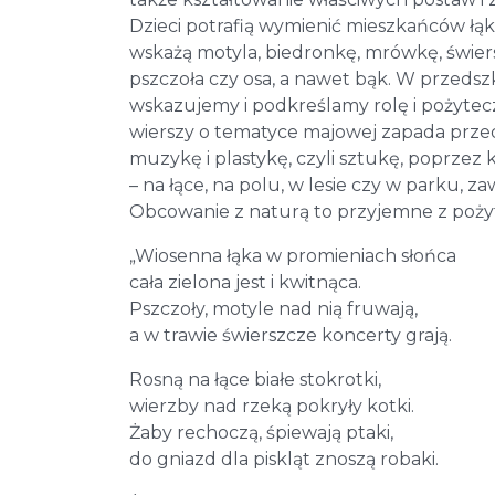
Dzieci potrafią wymienić mieszkańców łąk
wskażą motyla, biedronkę, mrówkę, świersz
pszczoła czy osa, a nawet bąk. W przeds
wskazujemy i podkreślamy rolę i pożytecz
wierszy o tematyce majowej zapada prz
muzykę i plastykę, czyli sztukę, poprzez
– na łące, na polu, w lesie czy w parku,
Obcowanie z naturą to przyjemne z poż
„Wiosenna łąka w promieniach słońca
cała zielona jest i kwitnąca.
Pszczoły, motyle nad nią fruwają,
a w trawie świerszcze koncerty grają.
Rosną na łące białe stokrotki,
wierzby nad rzeką pokryły kotki.
Żaby rechoczą, śpiewają ptaki,
do gniazd dla piskląt znoszą robaki.