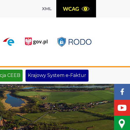
XML
X
cja CEEB
Krajowy System e-Faktur