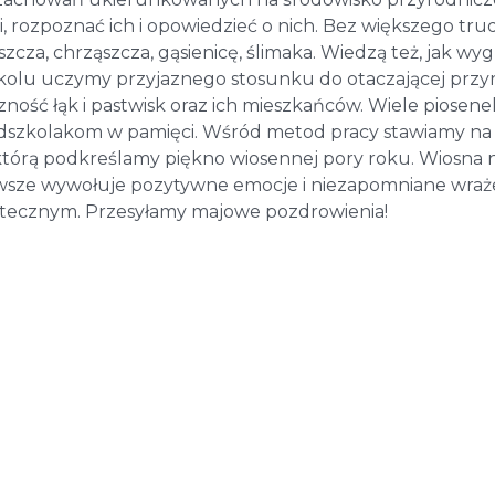
i, rozpoznać ich i opowiedzieć o nich. Bez większego tru
cza, chrząszcza, gąsienicę, ślimaka. Wiedzą też, jak wy
zkolu uczymy przyjaznego stosunku do otaczającej przy
ność łąk i pastwisk oraz ich mieszkańców. Wiele piosenek
edszkolakom w pamięci. Wśród metod pracy stawiamy na
 którą podkreślamy piękno wiosennej pory roku. Wiosna n
 zawsze wywołuje pozytywne emocje i niezapomniane wraż
ytecznym. Przesyłamy majowe pozdrowienia!