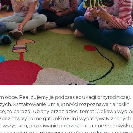
m obce. Realizujemy je podczas edukacji przyrodniczej,
zych. Kształtowanie umiejętności rozpoznawania roślin,
ce, to bardzo lubiany przez dzieci temat. Ciekawą wypr
ozpoznawały różne gatunki roślin i wypatrywały znanych
de wszystkim, poznawanie poprzez naturalne środowisko,
i zachowań ukierunkowanych na środowisko przyrodnicz