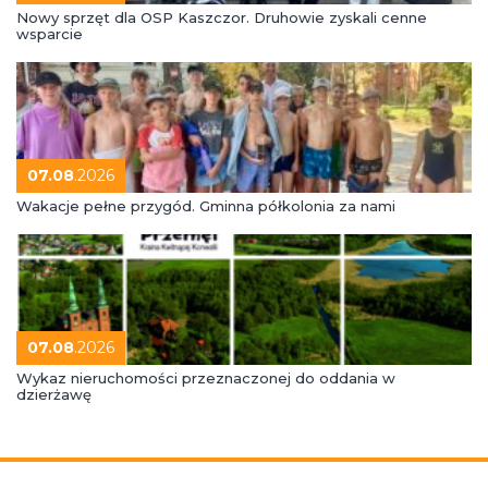
Nowy sprzęt dla OSP Kaszczor. Druhowie zyskali cenne
wsparcie
07.08
.2026
Wakacje pełne przygód. Gminna półkolonia za nami
07.08
.2026
Wykaz nieruchomości przeznaczonej do oddania w
dzierżawę