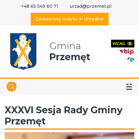
+48 65 549 60 71
urzad@przemet.pl
X
Wyszukaj w serwisie
Zarezerwuj wizytę w Urzędzie
Gmina
Przemęt
☱
XXXVI Sesja Rady Gminy
Przemęt