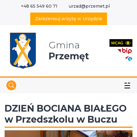
+48 65 549 60 71
urzad@przemet.pl
X
Wyszukaj w serwisie
Zarezerwuj wizytę w Urzędzie
Gmina
Przemęt
☱
DZIEŃ BOCIANA BIAŁEGO
w Przedszkolu w Buczu