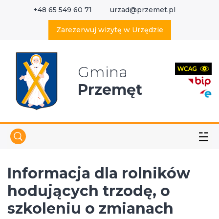
+48 65 549 60 71
urzad@przemet.pl
X
Wyszukaj w serwisie
Zarezerwuj wizytę w Urzędzie
Gmina
Przemęt
☱
Informacja dla rolników
hodujących trzodę, o
szkoleniu o zmianach