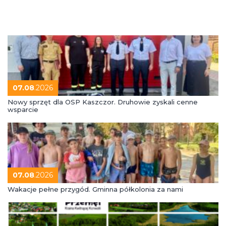
07.08
.2026
Nowy sprzęt dla OSP Kaszczor. Druhowie zyskali cenne
wsparcie
07.08
.2026
Wakacje pełne przygód. Gminna półkolonia za nami