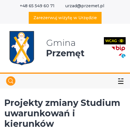
+48 65 549 60 71
urzad@przemet.pl
X
Wyszukaj w serwisie
Zarezerwuj wizytę w Urzędzie
Gmina
Przemęt
☱
Projekty zmiany Studium
uwarunkowań i
kierunków